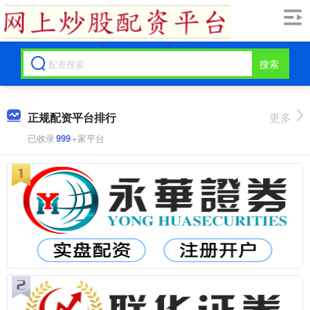
搜索
正规配资平台排行
更多
已收录
999
+家平台