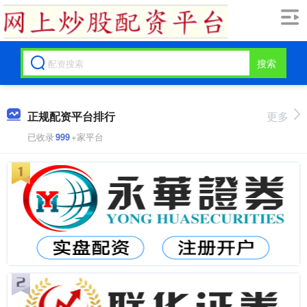
搜索
正规配资平台排行
更多
已收录
999
+家平台