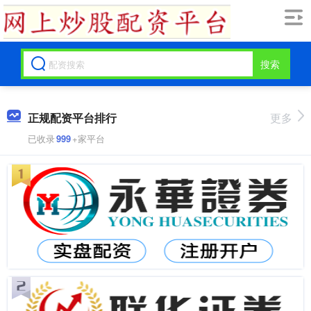
搜索
正规配资平台排行
更多
已收录
999
+家平台