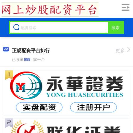
搜索
正规配资平台排行
更多
已收录
999
+家平台