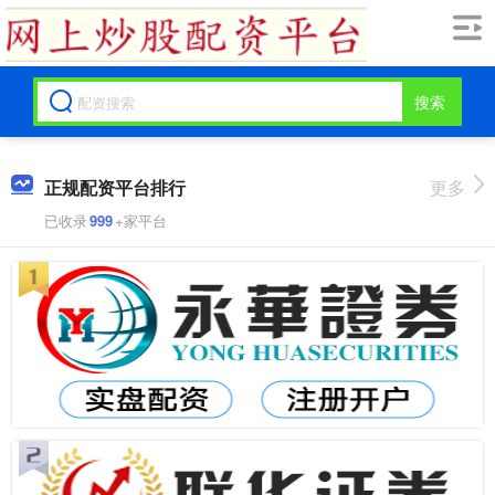
搜索
正规配资平台排行
更多
已收录
999
+家平台