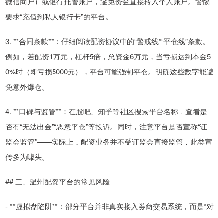
微信商户）或银行托管账户，避免资金直接转入个人账户。警惕
要求“充值到私人银行卡”的平台。
3. **合同条款**：仔细阅读配资协议中的“警戒线”“平仓线”条款。
例如，若配资1万元，杠杆5倍，总资金6万元，当亏损达到本金5
0%时（即亏损5000元），平台可能强制平仓。明确这些数字能避
免意外爆仓。
4. **口碑与监管**：在股吧、知乎等社区搜索平台名称，查看是
否有“无法出金”“恶意平仓”等投诉。同时，注意平台是否宣称“证
监会监管”——实际上，配资业务并不受证监会直接监管，此类宣
传多为噱头。
## 三、温州配资平台的常见风险
- **虚拟盘陷阱**：部分平台并非真实接入券商交易系统，而是“对