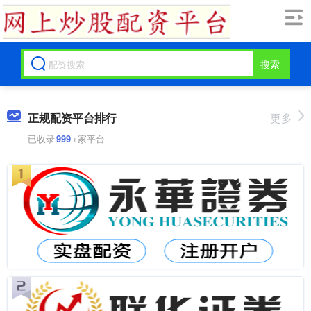
搜索
正规配资平台排行
更多
已收录
999
+家平台